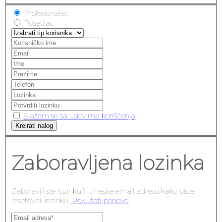
Profesionalac
Posetilac
Slažem se sa uslovima korišćenja
Kreirati nalog
Zaboravljena lozinka
Zaboravili ste lozinku? Unesite email adresu kako biste
resetovali lozinku.
Pokušati ponovo