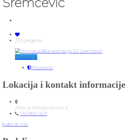
Sremčević
331 pregleda
Ordinacija
Provereno
Lokacija i kontakt informacije
Milana Milosavljevića 3
012 850 507
kako do nas