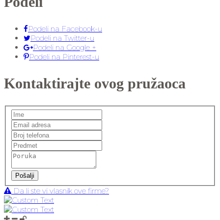
Podeli
Podeli na Facebook-u
Podeli na Twitter-u
Podeli na Google +
Podeli na Pinterest-u
Kontaktirajte ovog pružaoca
Pošalji
Da li ste vi vlasnik ove firme?