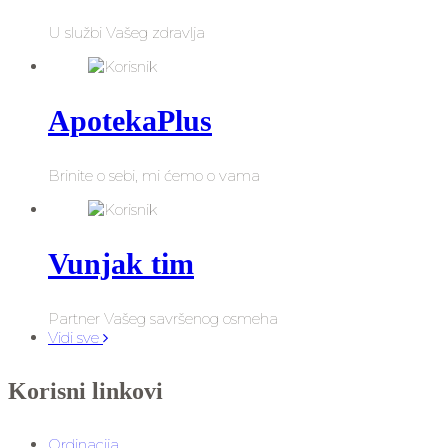
U službi Vašeg zdravlja
ApotekaPlus
Brinite o sebi, mi ćemo o vama
Vunjak tim
Partner Vašeg savršenog osmeha
Vidi sve
Korisni linkovi
Ordinacija