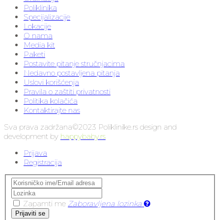
Poliklinika
Specijalizacije
Lokacije
O nama
Media kit
Paketi
Postavite pitanje stručnjacima
Nedavno postavljena pitanja
Uslovi korišćenja
Pravila o zaštiti privatnosti
Politika kolačića
Kontaktirajte nas
Sva prava zadržana©2023 Poliklinike.rs design and
development by
happybaby.rs
Prijava
Registracija
Zapamti me
Zaboravljena lozinka
Prijaviti se