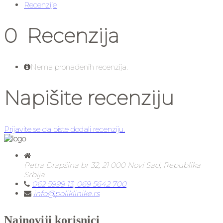
Recenzije
0 Recenzija
Nema pronađenih recenzija.
Napišite recenziju
Prijavite se da biste dodali recenziju.
Petra Drapšina br 32, 21 000 Novi Sad, Republika
Srbija
062 5999 13; 069 5642 700
info@poliklinike.rs
Najnoviji korisnici