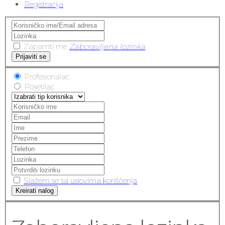
Registracija
Zapamti me
Zaboravljena lozinka
Prijaviti se
Profesionalac
Posetilac
Slažem se sa uslovima korišćenja
Kreirati nalog