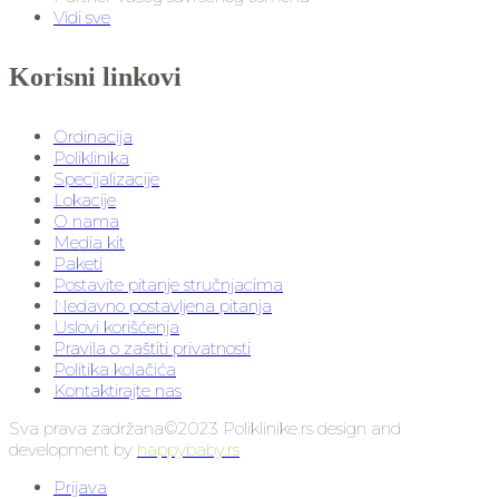
Vidi sve
Korisni linkovi
Ordinacija
Poliklinika
Specijalizacije
Lokacije
O nama
Media kit
Paketi
Postavite pitanje stručnjacima
Nedavno postavljena pitanja
Uslovi korišćenja
Pravila o zaštiti privatnosti
Politika kolačića
Kontaktirajte nas
Sva prava zadržana©2023 Poliklinike.rs design and
development by
happybaby.rs
Prijava