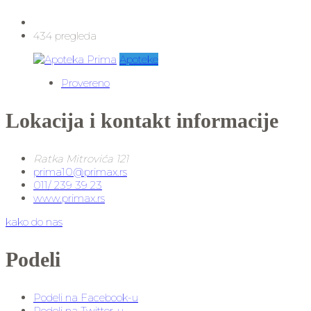
434 pregleda
Apoteke
Provereno
Lokacija i kontakt informacije
Ratka Mitrovića 121
prima10@primax.rs
011/ 239 39 23
www.primax.rs
kako do nas
Podeli
Podeli na Facebook-u
Podeli na Twitter-u