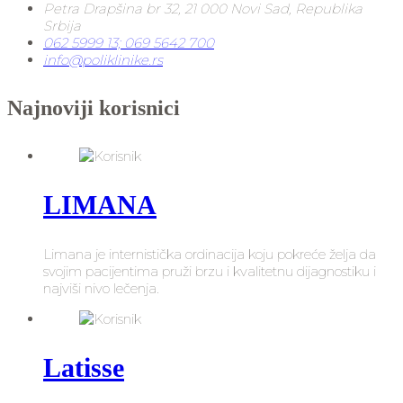
Petra Drapšina br 32, 21 000 Novi Sad, Republika
Srbija
062 5999 13; 069 5642 700
info@poliklinike.rs
Najnoviji korisnici
LIMANA
Limana je internistička ordinacija koju pokreće želja da
svojim pacijentima pruži brzu i kvalitetnu dijagnostiku i
najviši nivo lečenja.
Latisse