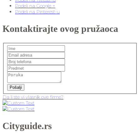
Podeli na Google +
Podeli na Pinterest-u
Kontaktirajte ovog pružaoca
Pošalji
Da li ste vi vlasnik ove firme?
Cityguide.rs