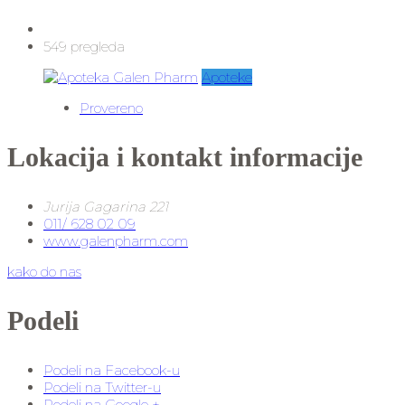
549 pregleda
Apoteke
Provereno
Lokacija i kontakt informacije
Jurija Gagarina 221
011/ 628 02 09
www.galenpharm.com
kako do nas
Podeli
Podeli na Facebook-u
Podeli na Twitter-u
Podeli na Google +