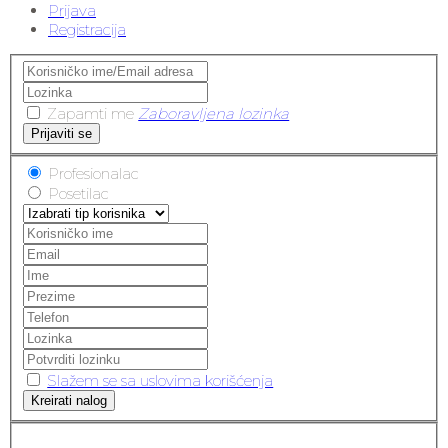
Prijava
Registracija
Zapamti me
Zaboravljena lozinka
Prijaviti se
Profesionalac
Posetilac
Slažem se sa uslovima korišćenja
Kreirati nalog