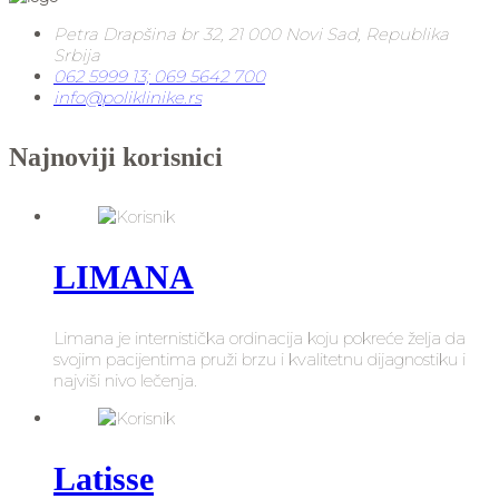
Petra Drapšina br 32, 21 000 Novi Sad, Republika
Srbija
062 5999 13; 069 5642 700
info@poliklinike.rs
Najnoviji korisnici
LIMANA
Limana je internistička ordinacija koju pokreće želja da
svojim pacijentima pruži brzu i kvalitetnu dijagnostiku i
najviši nivo lečenja.
Latisse