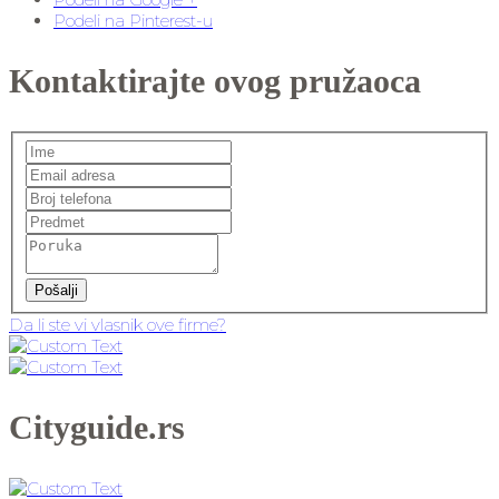
Podeli na Pinterest-u
Kontaktirajte ovog pružaoca
Pošalji
Da li ste vi vlasnik ove firme?
Cityguide.rs