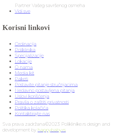
Partner Vašeg savršenog osmeha
Vidi sve
Korisni linkovi
Ordinacija
Poliklinika
Specijalizacije
Lokacije
O nama
Media kit
Paketi
Postavite pitanje stručnjacima
Nedavno postavljena pitanja
Uslovi korišćenja
Pravila o zaštiti privatnosti
Politika kolačića
Kontaktirajte nas
Sva prava zadržana©2023 Poliklinike.rs design and
development by
happybaby.rs