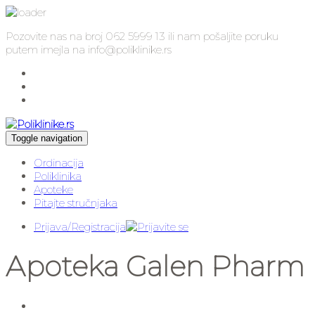
Pozovite nas na broj 062 5999 13 ili nam pošaljite poruku
putem imejla na info@poliklinike.rs
Toggle navigation
Ordinacija
Poliklinika
Apoteke
Pitajte stručnjaka
Prijava/Registracija
Apoteka Galen Pharm