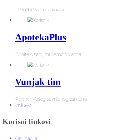
U službi Vašeg zdravlja
ApotekaPlus
Brinite o sebi, mi ćemo o vama
Vunjak tim
Partner Vašeg savršenog osmeha
Vidi sve
Korisni linkovi
Ordinacija