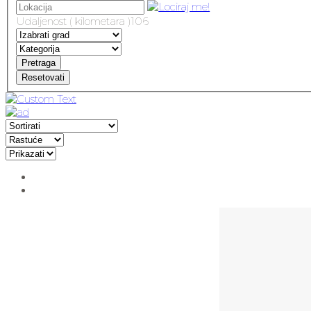
Udaljenost ( kilometara )
106
Pretraga
Resetovati