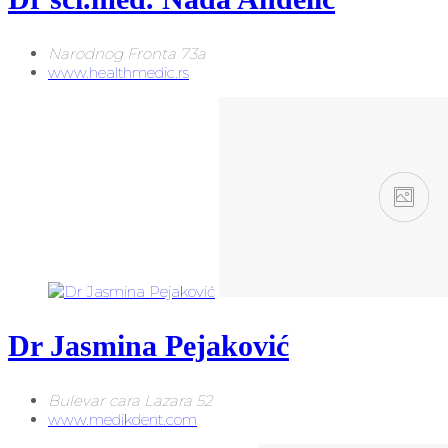
Narodnog Fronta 73a
www.healthmedic.rs
Dr Jasmina Pejaković
Bulevar cara Lazara 52
www.medikdent.com