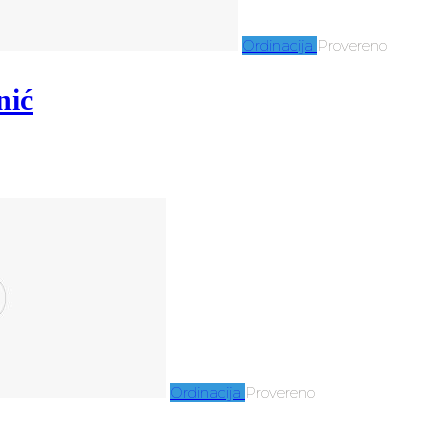
Ordinacija
Provereno
nić
Ordinacija
Provereno