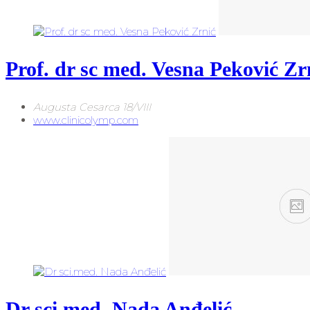
Prof. dr sc med. Vesna Peković Zr
Augusta Cesarca 18/VIII
www.clinicolymp.com
Dr sci.med. Nada Anđelić