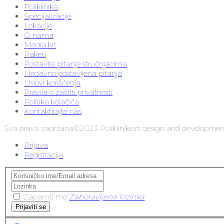
Poliklinika
Specijalizacije
Lokacije
O nama
Media kit
Paketi
Postavite pitanje stručnjacima
Nedavno postavljena pitanja
Uslovi korišćenja
Pravila o zaštiti privatnosti
Politika kolačića
Kontaktirajte nas
Sva prava zadržana©2023 Poliklinike.rs design and developme
Prijava
Registracija
Zapamti me
Zaboravljena lozinka
Prijaviti se