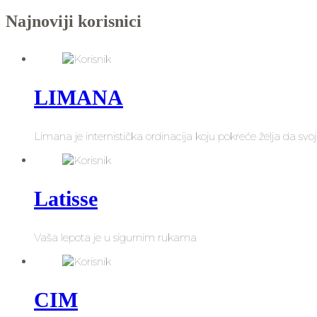
Najnoviji korisnici
LIMANA
Limana je internistička ordinacija koju pokreće želja da svoji
Latisse
Vaša lepota je u sigurnim rukama
CIM