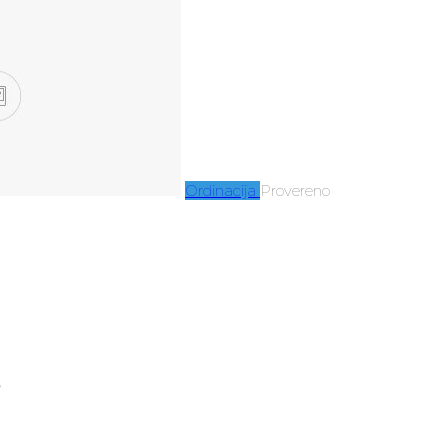
Ordinacija
Provereno
a