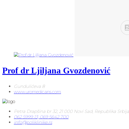
Prof dr Ljiljana Gvozdenović
Gundulićeva 8
www.uromedicans.com
Petra Drapšina br 32, 21 000 Novi Sad, Republika Srbij
062 5999 13; 069 5642 700
info@poliklinike.rs