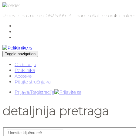
Pozovite nas na broj 062 5999 13 ili nam pošaljite poruku putem i
Toggle navigation
Ordinacija
Poliklinika
Apoteke
Pitajte stručnjaka
Prijava/Registracija
detaljnija pretraga